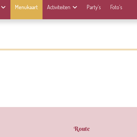
Menukaart
Activiteiten
Party's
Foto's
Route