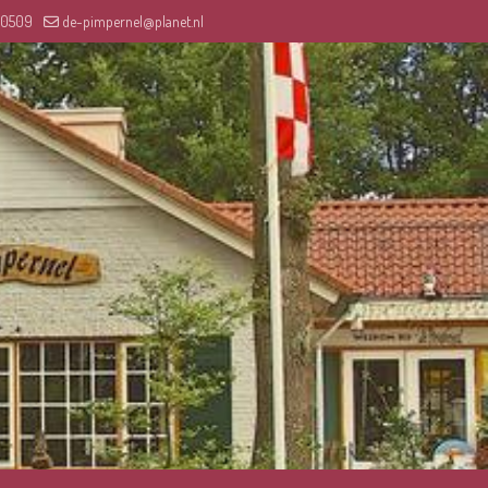
30509
de-pimpernel@planet.nl