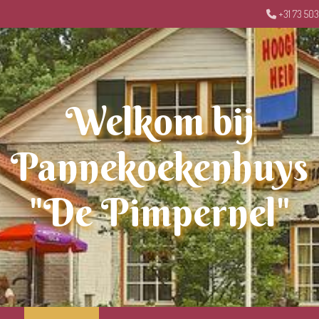
+31 73 50
Welkom bij
Pannekoekenhuys
"De Pimpernel"