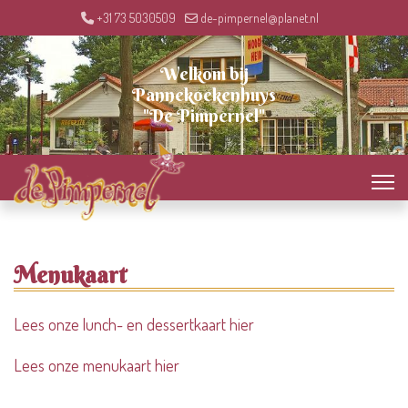
+31 73 5030509
de-pimpernel@planet.nl
Welkom bij
Pannekoekenhuys
"De Pimpernel"
Menukaart
Lees onze lunch- en dessertkaart hier
Lees onze menukaart hier